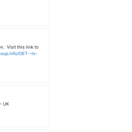
 Visit this link to
roup.info/OET--in-
 - UK