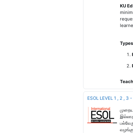
KU Ed
minimu
reques
learne
Types
Teach
ESOL LEVEL 1 , 2 , 3 -
முறையா
இல்லாத
பல்வேற
வழங்கு