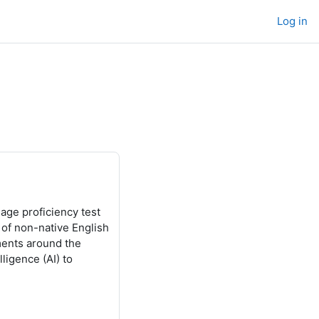
Log in
age proficiency test
s of non-native English
ments around the
ligence (AI) to